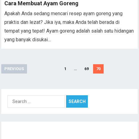
Cara Membuat Ayam Goreng
Apakah Anda sedang mencari resep ayam goreng yang
praktis dan lezat? Jika iya, maka Anda telah berada di
tempat yang tepat! Ayam goreng adalah salah satu hidangan
yang banyak disukai…
Posts
PREVIOUS
1
…
69
70
pagination
Search
for: