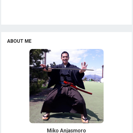
ABOUT ME
Miko Anjasmoro