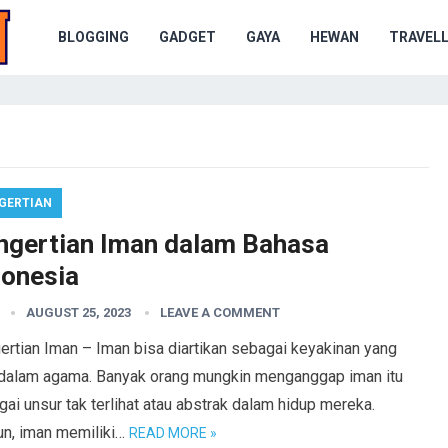
BLOGGING
GADGET
GAYA
HEWAN
TRAVELL
GERTIAN
ngertian Iman dalam Bahasa
donesia
AUGUST 25, 2023
LEAVE A COMMENT
ertian Iman – Iman bisa diartikan sebagai keyakinan yang
 dalam agama. Banyak orang mungkin menganggap iman itu
ai unsur tak terlihat atau abstrak dalam hidup mereka.
n, iman memiliki…
READ MORE »