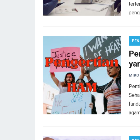
terte
peng
PEN
Pe
yan
MIKO
Pent
Seha
funda
agama