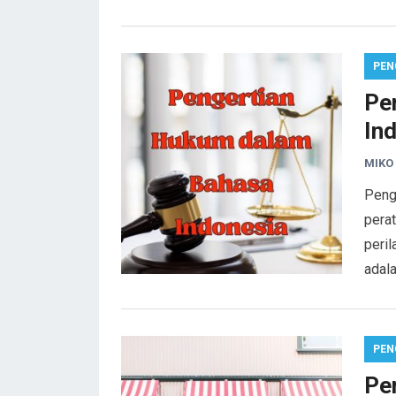
PEN
Pe
In
MIKO
Peng
perat
peri
adal
PEN
Pe