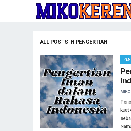
ALL POSTS IN PENGERTIAN
PEN
Pe
In
MIKO
Peng
kuat
sebag
Namu