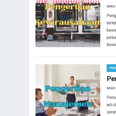
MIKO
Peng
terle
kewi
pelu
Kewi
PEN
Pe
MIKO
Pern
arti
seran