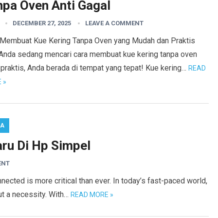
npa Oven Anti Gagal
DECEMBER 27, 2025
LEAVE A COMMENT
 Membuat Kue Kering Tanpa Oven yang Mudah dan Praktis
 Anda sedang mencari cara membuat kue kering tanpa oven
praktis, Anda berada di tempat yang tepat! Kue kering…
READ
 »
RA
ru Di Hp Simpel
ENT
ected is more critical than ever. In today’s fast-paced world,
but a necessity. With…
READ MORE »