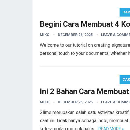
CA
Begini Cara Membuat 4 Ko
MIKO
DECEMBER 26, 2025
LEAVE A COMM
Welcome to our tutorial on creating signatur
personal touch to your documents, whether it’s
CA
Ini 2 Bahan Cara Membuat
MIKO
DECEMBER 26, 2025
LEAVE A COMM
Slime merupakan salah satu aktivitas kreati
saat ini. Tidak hanya sebagai hobi, membua
keterampilan motorik halus…
READ MORE »