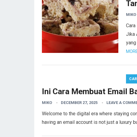
Ta
MIKO
Cara
Jika
yang 
MORE
CA
Ini Cara Membuat Email Ba
MIKO
DECEMBER 27, 2025
LEAVE A COMM
Welcome to the digital era where staying conn
having an email account is not just a luxury 