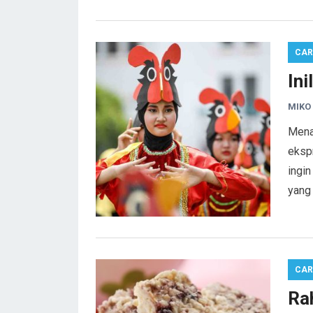
CA
In
MIKO
Menar
ekspr
ingi
yang 
CA
Ra