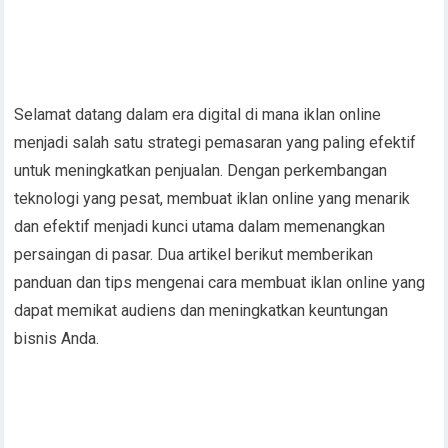
Selamat datang dalam era digital di mana iklan online
menjadi salah satu strategi pemasaran yang paling efektif
untuk meningkatkan penjualan. Dengan perkembangan
teknologi yang pesat, membuat iklan online yang menarik
dan efektif menjadi kunci utama dalam memenangkan
persaingan di pasar. Dua artikel berikut memberikan
panduan dan tips mengenai cara membuat iklan online yang
dapat memikat audiens dan meningkatkan keuntungan
bisnis Anda.