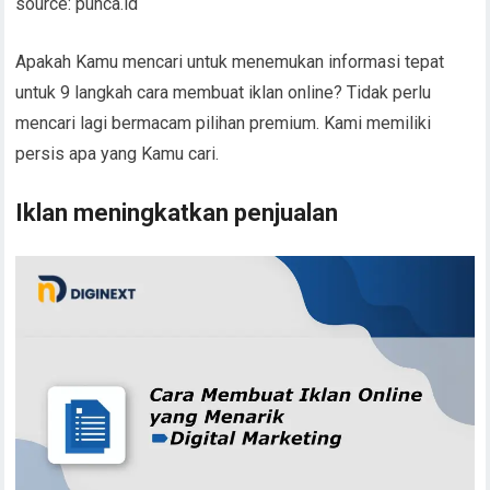
source: punca.id
Apakah Kamu mencari untuk menemukan informasi tepat
untuk 9 langkah cara membuat iklan online? Tidak perlu
mencari lagi bermacam pilihan premium. Kami memiliki
persis apa yang Kamu cari.
Iklan meningkatkan penjualan