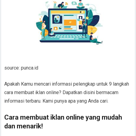
source: punca.id
Apakah Kamu mencari informasi pelengkap untuk 9 langkah
cara membuat iklan online? Dapatkan disini bermacam
informasi terbaru. Kami punya apa yang Anda cari.
Cara membuat iklan online yang mudah
dan menarik!