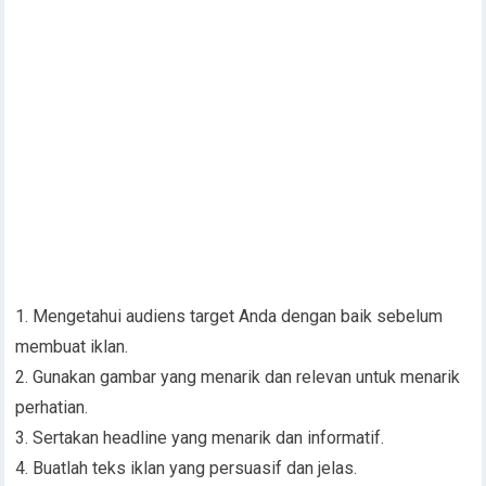
1. Mengetahui audiens target Anda dengan baik sebelum
membuat iklan.
2. Gunakan gambar yang menarik dan relevan untuk menarik
perhatian.
3. Sertakan headline yang menarik dan informatif.
4. Buatlah teks iklan yang persuasif dan jelas.