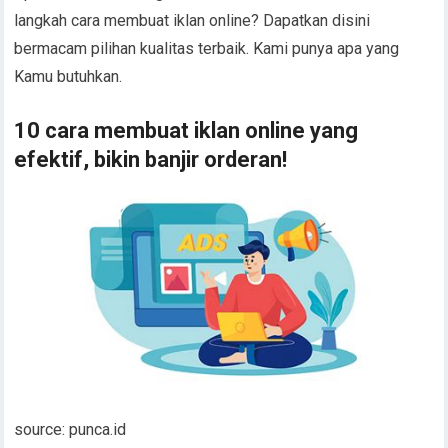
langkah cara membuat iklan online? Dapatkan disini
bermacam pilihan kualitas terbaik. Kami punya apa yang
Kamu butuhkan.
10 cara membuat iklan online yang
efektif, bikin banjir orderan!
source: punca.id