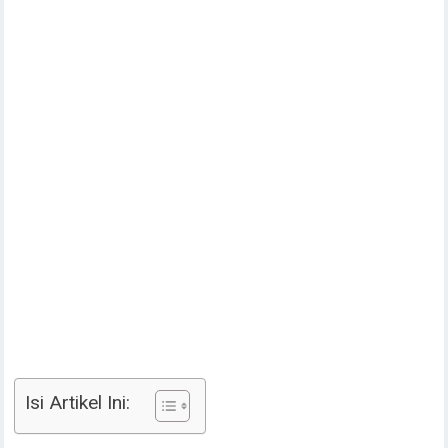
Isi Artikel Ini: