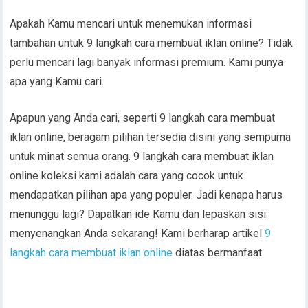
Apakah Kamu mencari untuk menemukan informasi
tambahan untuk 9 langkah cara membuat iklan online? Tidak
perlu mencari lagi banyak informasi premium. Kami punya
apa yang Kamu cari.
Apapun yang Anda cari, seperti 9 langkah cara membuat
iklan online, beragam pilihan tersedia disini yang sempurna
untuk minat semua orang. 9 langkah cara membuat iklan
online koleksi kami adalah cara yang cocok untuk
mendapatkan pilihan apa yang populer. Jadi kenapa harus
menunggu lagi? Dapatkan ide Kamu dan lepaskan sisi
menyenangkan Anda sekarang! Kami berharap artikel
9
langkah cara membuat iklan online
diatas bermanfaat.