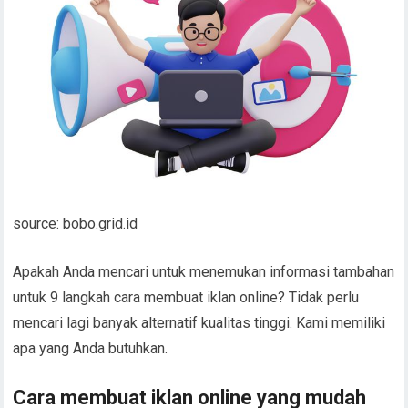
source: bobo.grid.id
Apakah Anda mencari untuk menemukan informasi tambahan
untuk 9 langkah cara membuat iklan online? Tidak perlu
mencari lagi banyak alternatif kualitas tinggi. Kami memiliki
apa yang Anda butuhkan.
Cara membuat iklan online yang mudah