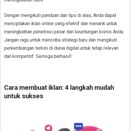
Dengan mengikuti panduan dan tips di atas, Anda dapat
menciptakan iklan online yang efektif dan menarik untuk
meningkatkan penetrasi pasar dan keuntungan bisnis Anda.
Jangan ragu untuk mencoba strategi baru dan mengikuti
perkembangan terkini di dunia digital untuk tetap relevan
dan kompetitif. Semoga berhasil!
Cara membuat iklan: 4 langkah mudah
untuk sukses