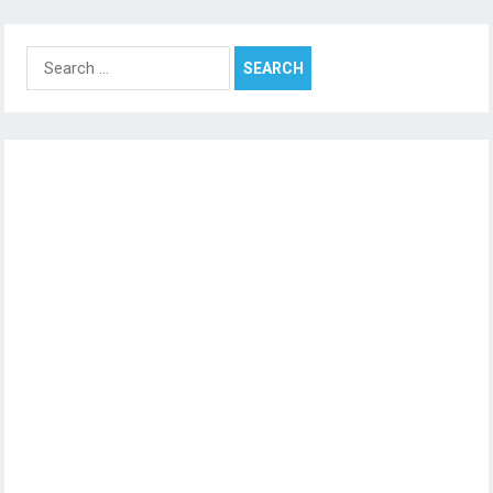
Search
for: