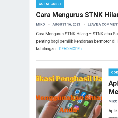
CORAT CORET
Cara Mengurus STNK Hila
MIKO
AUGUST 16, 2023
LEAVE A COMMEN
Cara Mengurus STNK Hilang – STNK atau Su
penting bagi pemilik kendaraan bermotor di I
kehilangan…
READ MORE »
COR
Ap
Me
MIKO
Aplik