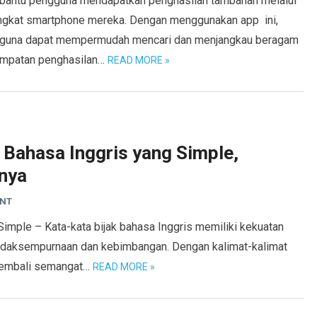
antu pengguna mendapatkan penghasilan tambahan melalui
ngkat smartphone mereka. Dengan menggunakan app ini,
guna dapat mempermudah mencari dan menjangkau beragam
mpatan penghasilan…
READ MORE »
 Bahasa Inggris yang Simple,
inya
ENT
Simple – Kata-kata bijak bahasa Inggris memiliki kekuatan
etidaksempurnaan dan kebimbangan. Dengan kalimat-kalimat
kembali semangat…
READ MORE »