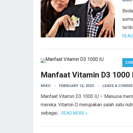
MIKO
Beda
asma
terli
READ
COR
Manfaat Vitamin D3 1000 
MIKO
FEBRUARY 14, 2023
LEAVE A COMM
Manfaat Vitamin D3 1000 IU – Manusia meme
mereka. Vitamin D merupakan salah satu nutr
sebagai…
READ MORE »