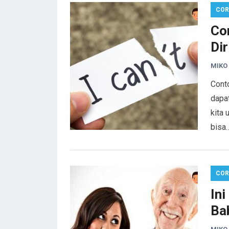
COR
Co
Dir
MIKO
Conto
dapa
kita 
bisa
COR
In
Ba