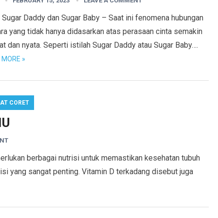
FEBRUARY 15, 2023
LEAVE A COMMENT
 Sugar Daddy dan Sugar Baby – Saat ini fenomena hubungan
ra yang tidak hanya didasarkan atas perasaan cinta semakin
hat dan nyata. Seperti istilah Sugar Daddy atau Sugar Baby….
 MORE »
AT CORET
IU
ENT
rlukan berbagai nutrisi untuk memastikan kesehatan tubuh
isi yang sangat penting. Vitamin D terkadang disebut juga