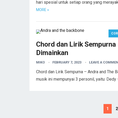
hari spesial untuk setiap orang yang meraya
MORE »
COR
Chord dan Lirik Sempurna
Dimainkan
MIKO
FEBRUARY 7, 2023
LEAVE A COMME
Chord dan Lirik Sempurna – Andra and The Ba
musik ini mempunyai 3 personil, yaitu: Dedy 
Posts
1
2
pagination