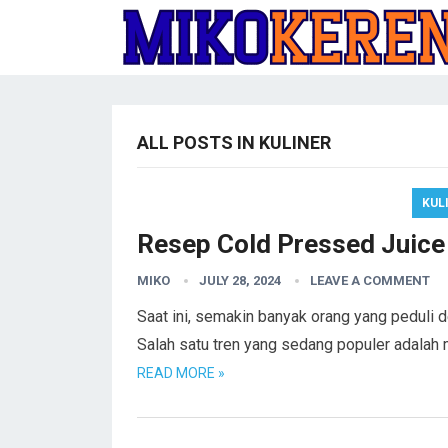
ALL POSTS IN KULINER
KUL
Resep Cold Pressed Juice
MIKO
JULY 28, 2024
LEAVE A COMMENT
Saat ini, semakin banyak orang yang peduli
Salah satu tren yang sedang populer adalah 
READ MORE »