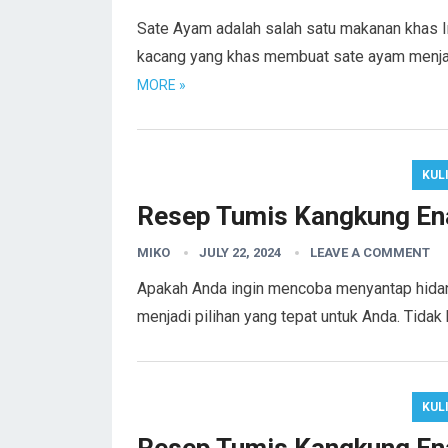
Sate Ayam adalah salah satu makanan khas I
kacang yang khas membuat sate ayam menjad
MORE »
KUL
Resep Tumis Kangkung En
MIKO
JULY 22, 2024
LEAVE A COMMENT
Apakah Anda ingin mencoba menyantap hidang
menjadi pilihan yang tepat untuk Anda. Tidak
KUL