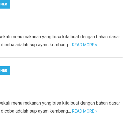
INER
sekali menu makanan yang bisa kita buat dengan bahan dasar
tuk dicoba adalah sup ayam kembang…
READ MORE »
INER
sekali menu makanan yang bisa kita buat dengan bahan dasar
tuk dicoba adalah sup ayam kembang…
READ MORE »