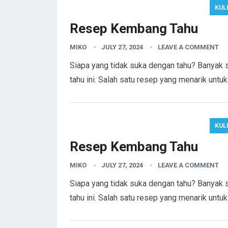
KUL
Resep Kembang Tahu
MIKO
JULY 27, 2024
LEAVE A COMMENT
Siapa yang tidak suka dengan tahu? Banyak 
tahu ini. Salah satu resep yang menarik un
KUL
Resep Kembang Tahu
MIKO
JULY 27, 2024
LEAVE A COMMENT
Siapa yang tidak suka dengan tahu? Banyak 
tahu ini. Salah satu resep yang menarik un