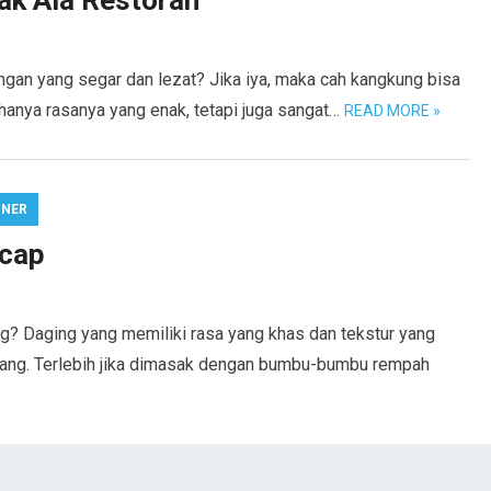
ak Ala Restoran
an yang segar dan lezat? Jika iya, maka cah kangkung bisa
 hanya rasanya yang enak, tetapi juga sangat…
READ MORE »
INER
ecap
g? Daging yang memiliki rasa yang khas dan tekstur yang
rang. Terlebih jika dimasak dengan bumbu-bumbu rempah