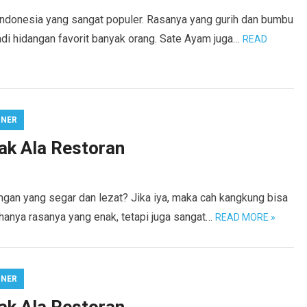
ndonesia yang sangat populer. Rasanya yang gurih dan bumbu
i hidangan favorit banyak orang. Sate Ayam juga…
READ
INER
ak Ala Restoran
an yang segar dan lezat? Jika iya, maka cah kangkung bisa
 hanya rasanya yang enak, tetapi juga sangat…
READ MORE »
INER