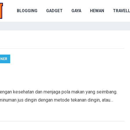
BLOGGING
GADGET
GAYA
HEWAN
TRAVELL
INER
 dengan kesehatan dan menjaga pola makan yang seimbang.
minuman jus dingin dengan metode tekanan dingin, atau…