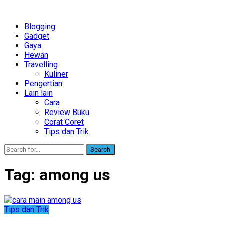
Blogging
Gadget
Gaya
Hewan
Travelling
Kuliner
Pengertian
Lain lain
Cara
Review Buku
Corat Coret
Tips dan Trik
Search
Tag:
among us
Tips dan Trik