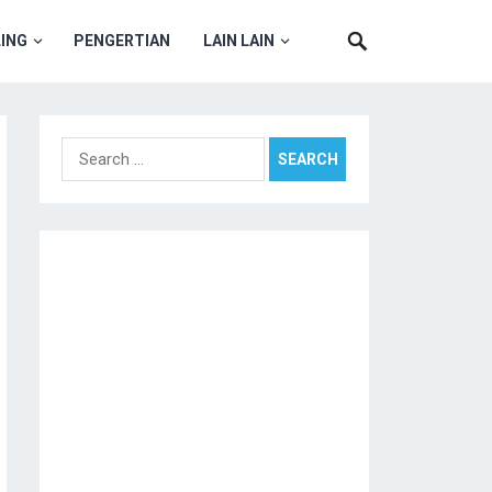
ING
PENGERTIAN
LAIN LAIN
Search
for: