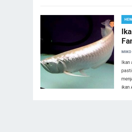
HE
Ik
Fan
MIKO
Ikan 
pasti
menj
ikan