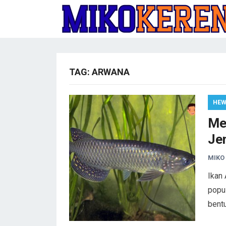
TAG:
ARWANA
HE
Me
Je
MIKO
Ikan 
popul
bentu