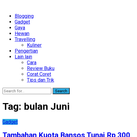
Blogging
Gadget
Gaya
Hewan
Travelling
Kuliner
Pengertian
Lain lain
Cara
Review Buku
Corat Coret
Tips dan Trik
Search
Tag:
bulan Juni
Gadget
Tambahan Kuota Bansos Tunai Rp 300