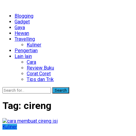
Blogging
Gadget
Gaya
Hewan
Travelling
Kuliner
Pengertian
Lain lain
Cara
Review Buku
Corat Coret
Tips dan Trik
Search
Tag:
cireng
Kuliner