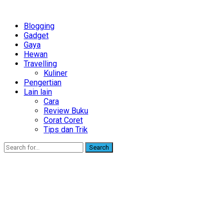
Blogging
Gadget
Gaya
Hewan
Travelling
Kuliner
Pengertian
Lain lain
Cara
Review Buku
Corat Coret
Tips dan Trik
Search