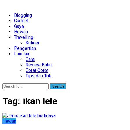
Blogging
Gadget
Gaya
Hewan
Travelling
Kuliner
Pengertian
Lain lain
Cara
Review Buku
Corat Coret
Tips dan Trik
Search
Tag:
ikan lele
Hewan