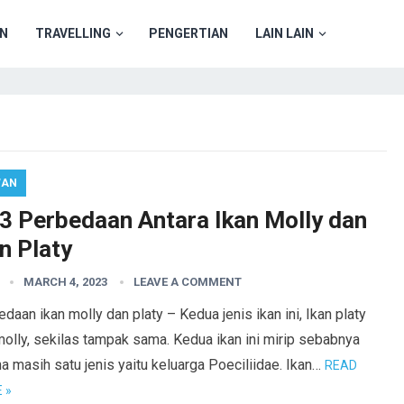
N
TRAVELLING
PENGERTIAN
LAIN LAIN
WAN
 3 Perbedaan Antara Ikan Molly dan
n Platy
MARCH 4, 2023
LEAVE A COMMENT
daan ikan molly dan platy – Kedua jenis ikan ini, Ikan platy
olly, sekilas tampak sama. Kedua ikan ini mirip sebabnya
a masih satu jenis yaitu keluarga Poeciliidae. Ikan…
READ
 »