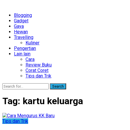
Blogging
Gadget
Gaya
Hewan
Travelling
Kuliner
Pengertian
Lain lain
Cara
Review Buku
Corat Coret
Tips dan Trik
Search
Tag:
kartu keluarga
Tips dan Trik