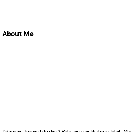
About Me
Dikaruniai dengan Istri dan 2 Putri yang cantik dan solehah. 