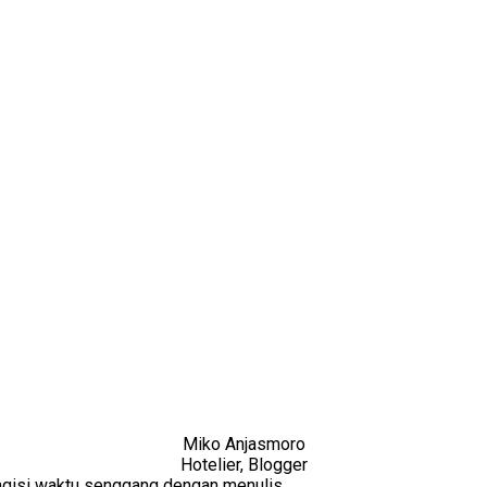
Miko Anjasmoro
Hotelier, Blogger
Mengisi waktu senggang dengan menulis.