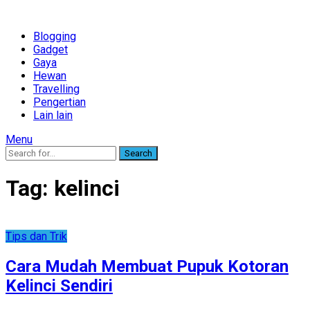
Blogging
Gadget
Gaya
Hewan
Travelling
Pengertian
Lain lain
Menu
Search
Tag:
kelinci
Tips dan Trik
Cara Mudah Membuat Pupuk Kotoran
Kelinci Sendiri