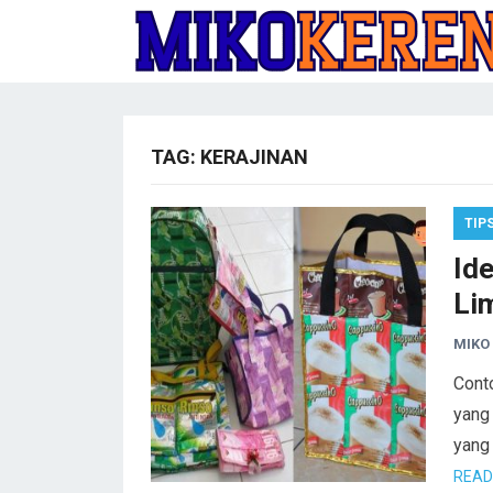
TAG:
KERAJINAN
TIP
Id
Li
MIKO
Conto
yang
yang
READ