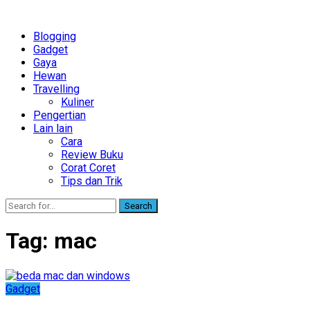
Blogging
Gadget
Gaya
Hewan
Travelling
Kuliner
Pengertian
Lain lain
Cara
Review Buku
Corat Coret
Tips dan Trik
Search
Tag:
mac
Gadget