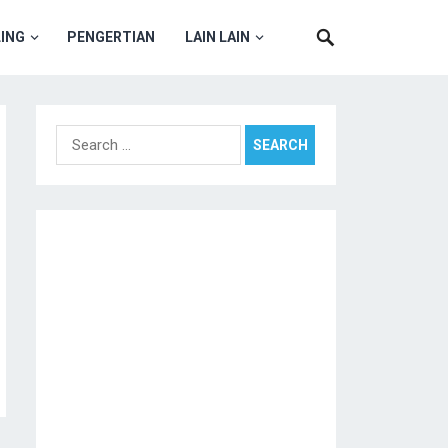
ING
PENGERTIAN
LAIN LAIN
Search
for: