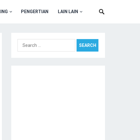
ING
PENGERTIAN
LAIN LAIN
Search
for: