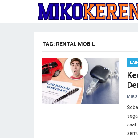
TAG:
RENTAL MOBIL
LAI
Kec
De
MIKO
Seba
segal
saat 
semu