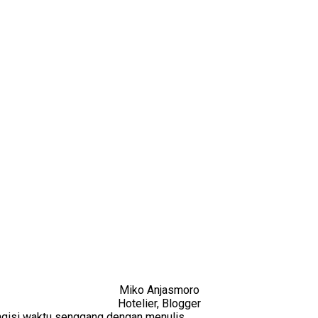
Miko Anjasmoro
Hotelier, Blogger
Mengisi waktu senggang dengan menulis.