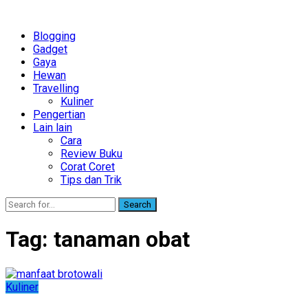
Blogging
Gadget
Gaya
Hewan
Travelling
Kuliner
Pengertian
Lain lain
Cara
Review Buku
Corat Coret
Tips dan Trik
Search
Tag:
tanaman obat
Kuliner