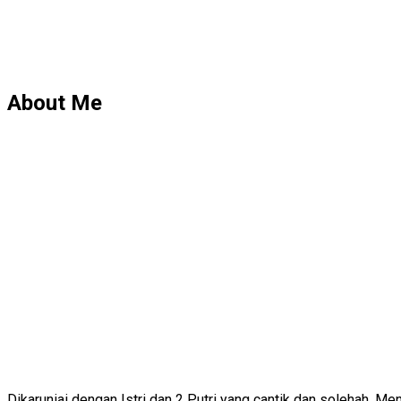
About Me
Dikaruniai dengan Istri dan 2 Putri yang cantik dan solehah. 