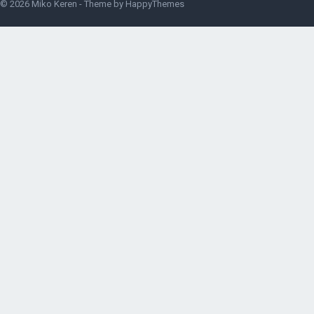
© 2026
Miko Keren
- Theme by
HappyThemes