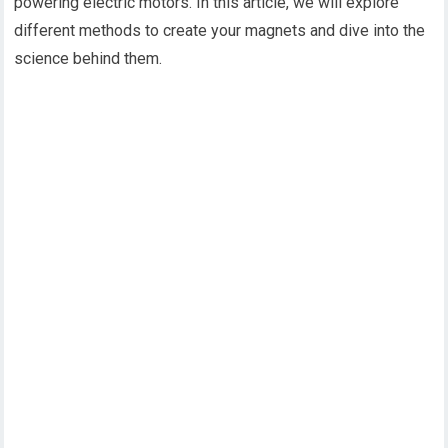
powering electric motors. In this article, we will explore
different methods to create your magnets and dive into the
science behind them.