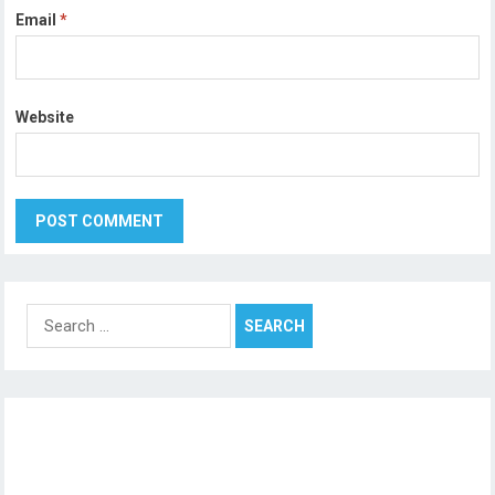
Email
*
Website
Search
for: