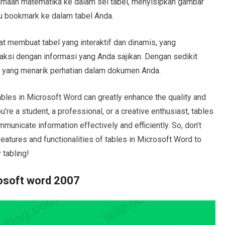
maan matematika ke dalam sel tabel, menyisipkan gambar
au bookmark ke dalam tabel Anda.
at membuat tabel yang interaktif dan dinamis, yang
ksi dengan informasi yang Anda sajikan. Dengan sedikit
en yang menarik perhatian dalam dokumen Anda.
tables in Microsoft Word can greatly enhance the quality and
re a student, a professional, or a creative enthusiast, tables
municate information effectively and efficiently. So, don’t
features and functionalities of tables in Microsoft Word to
 tabling!
osoft word 2007