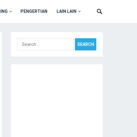
ING
PENGERTIAN
LAIN LAIN
Search
for: