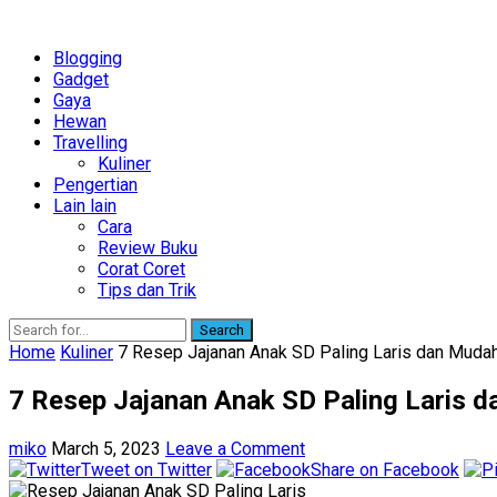
Blogging
Gadget
Gaya
Hewan
Travelling
Kuliner
Pengertian
Lain lain
Cara
Review Buku
Corat Coret
Tips dan Trik
Search
Home
Kuliner
7 Resep Jajanan Anak SD Paling Laris dan Mudah
7 Resep Jajanan Anak SD Paling Laris 
miko
March 5, 2023
Leave a Comment
Tweet on Twitter
Share on Facebook