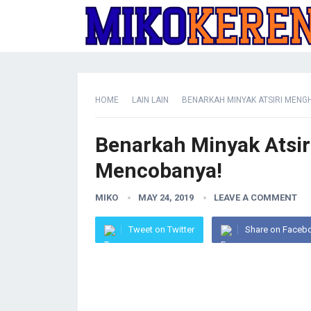
HOME
LAIN LAIN
BENARKAH MINYAK ATSIRI MENG
Benarkah Minyak Atsi
Mencobanya!
MIKO
MAY 24, 2019
LEAVE A COMMENT
Tweet on Twitter
Share on Faceb