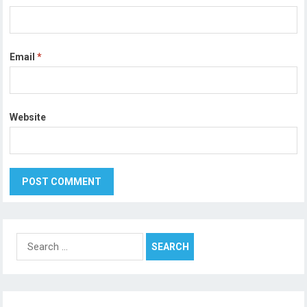
Email
*
Website
Search
for: