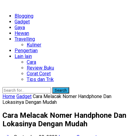
Blogging
Gadget
Gaya
Hewan
Travelling
Kuliner
Pengertian
Lain lain
Cara
Review Buku
Corat Coret
Tips dan Trik
Search
Home
Gadget
Cara Melacak Nomer Handphone Dan
Lokasinya Dengan Mudah
Cara Melacak Nomer Handphone Dan
Lokasinya Dengan Mudah