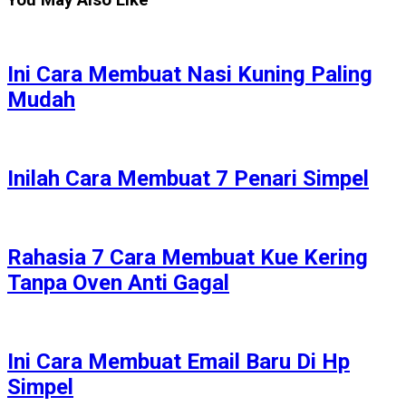
Ini Cara Membuat Nasi Kuning Paling
Mudah
Inilah Cara Membuat 7 Penari Simpel
Rahasia 7 Cara Membuat Kue Kering
Tanpa Oven Anti Gagal
Ini Cara Membuat Email Baru Di Hp
Simpel