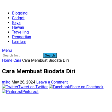
Blogging
Gadget
Gaya
Hewan
Travelling
Pengertian
Lain lain
Menu
Search
Home
Cara
Cara Membuat Biodata Diri
Cara Membuat Biodata Diri
miko
May 28, 2024
Leave a Comment
Tweet on Twitter
Share on Facebook
Pinterest