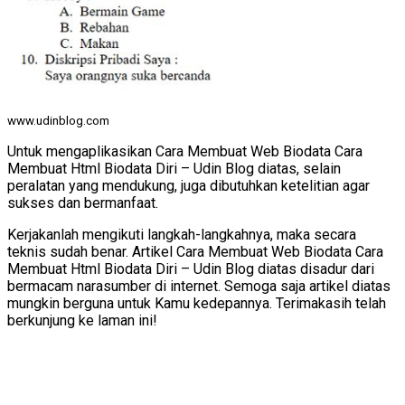
www.udinblog.com
Untuk mengaplikasikan Cara Membuat Web Biodata Cara
Membuat Html Biodata Diri – Udin Blog diatas, selain
peralatan yang mendukung, juga dibutuhkan ketelitian agar
sukses dan bermanfaat.
Kerjakanlah mengikuti langkah-langkahnya, maka secara
teknis sudah benar. Artikel Cara Membuat Web Biodata Cara
Membuat Html Biodata Diri – Udin Blog diatas disadur dari
bermacam narasumber di internet. Semoga saja artikel diatas
mungkin berguna untuk Kamu kedepannya. Terimakasih telah
berkunjung ke laman ini!