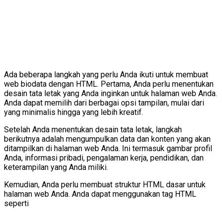
Ada beberapa langkah yang perlu Anda ikuti untuk membuat
web biodata dengan HTML. Pertama, Anda perlu menentukan
desain tata letak yang Anda inginkan untuk halaman web Anda.
Anda dapat memilih dari berbagai opsi tampilan, mulai dari
yang minimalis hingga yang lebih kreatif.
Setelah Anda menentukan desain tata letak, langkah
berikutnya adalah mengumpulkan data dan konten yang akan
ditampilkan di halaman web Anda. Ini termasuk gambar profil
Anda, informasi pribadi, pengalaman kerja, pendidikan, dan
keterampilan yang Anda miliki.
Kemudian, Anda perlu membuat struktur HTML dasar untuk
halaman web Anda. Anda dapat menggunakan tag HTML
seperti
,