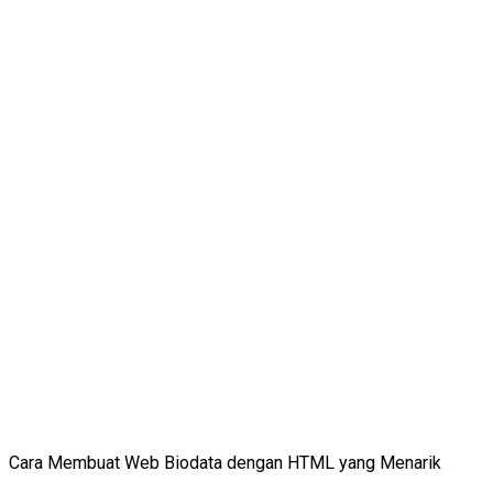
Cara Membuat Web Biodata dengan HTML yang Menarik