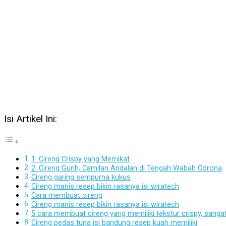
Isi Artikel Ini:
1. Cireng Crispy yang Memikat
2. Cireng Gurih, Camilan Andalan di Tengah Wabah Corona
Cireng garing sempurna kukus
Cireng manis resep bikin rasanya isi wiratech
Cara membuat cireng
Cireng manis resep bikin rasanya isi wiratech
5 cara membuat cireng yang memiliki tekstur crispy, sangat
Cireng pedas tuna isi bandung resep kuah memiliki