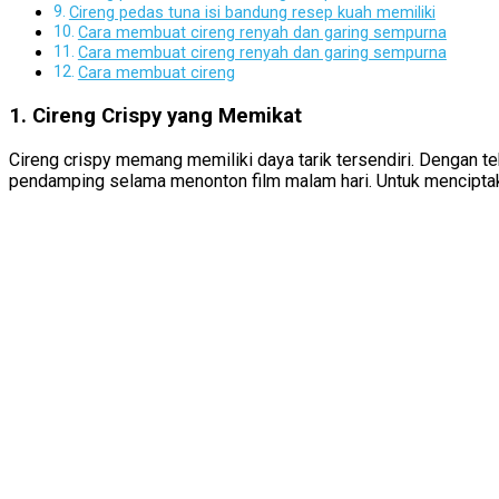
Cireng pedas tuna isi bandung resep kuah memiliki
Cara membuat cireng renyah dan garing sempurna
Cara membuat cireng renyah dan garing sempurna
Cara membuat cireng
1. Cireng Crispy yang Memikat
Cireng crispy memang memiliki daya tarik tersendiri. Dengan tek
pendamping selama menonton film malam hari. Untuk menciptak