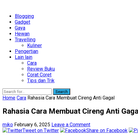
Blogging
Gadget
Gaya
Hewan
Travelling
Kuliner
Pengertian
Lain lain
Cara
Review Buku
Corat Coret
Tips dan Trik
Search
Home
Cara
Rahasia Cara Membuat Cireng Anti Gagal
Rahasia Cara Membuat Cireng Anti Gaga
miko
February 6, 2025
Leave a Comment
Tweet on Twitter
Share on Facebook