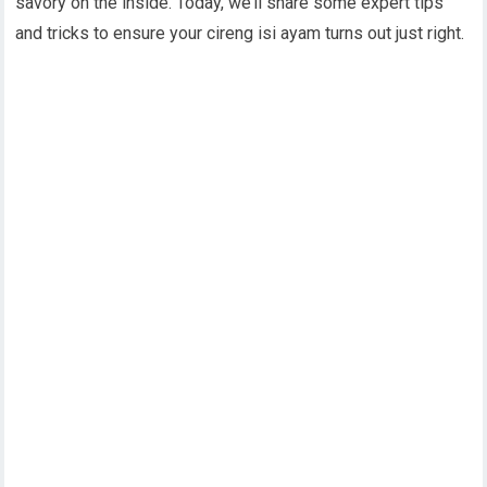
savory on the inside. Today, we’ll share some expert tips
and tricks to ensure your cireng isi ayam turns out just right.