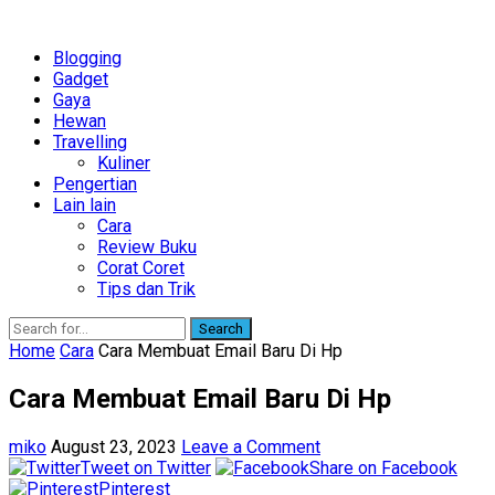
Blogging
Gadget
Gaya
Hewan
Travelling
Kuliner
Pengertian
Lain lain
Cara
Review Buku
Corat Coret
Tips dan Trik
Search
Home
Cara
Cara Membuat Email Baru Di Hp
Cara Membuat Email Baru Di Hp
miko
August 23, 2023
Leave a Comment
Tweet on Twitter
Share on Facebook
Pinterest