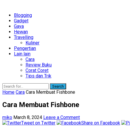
Blogging
Gadget
Gaya
Hewan
Travelling
Kuliner
Pengertian
Lain lain
Cara
Review Buku
Corat Coret
Tips dan Trik
Search
Home
Cara
Cara Membuat Fishbone
Cara Membuat Fishbone
miko
March 8, 2024
Leave a Comment
Tweet on Twitter
Share on Facebook