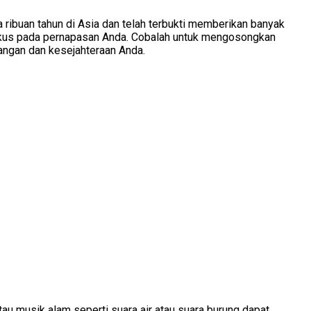
a ribuan tahun di Asia dan telah terbukti memberikan banyak
fokus pada pernapasan Anda. Cobalah untuk mengosongkan
angan dan kesejahteraan Anda.
tau musik alam seperti suara air atau suara burung dapat