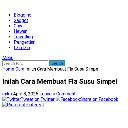
Blogging
Gadget
Gaya
Hewan
Travelling
Pengertian
Lain lain
Menu
Search
Home
Cara
Inilah Cara Membuat Fla Susu Simpel
Inilah Cara Membuat Fla Susu Simpel
miko
April 8, 2025
Leave a Comment
Tweet on Twitter
Share on Facebook
Pinterest