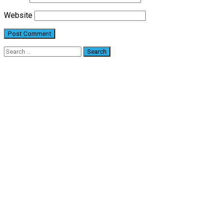
Website
Search
for: