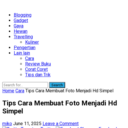
Blogging
Gadget
Gaya
Hewan
Travelling
Kuliner
Pengertian
Lain lain
Cara
Review Buku
Corat Coret
Tips dan Trik
Search
Home
Cara
Tips Cara Membuat Foto Menjadi Hd Simpel
Tips Cara Membuat Foto Menjadi Hd
Simpel
miko
June 11, 2025
Leave a Comment