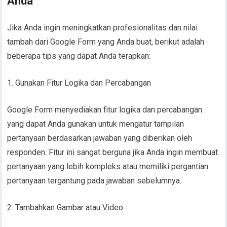
Anda
Jika Anda ingin meningkatkan profesionalitas dan nilai
tambah dari Google Form yang Anda buat, berikut adalah
beberapa tips yang dapat Anda terapkan:
1. Gunakan Fitur Logika dan Percabangan
Google Form menyediakan fitur logika dan percabangan
yang dapat Anda gunakan untuk mengatur tampilan
pertanyaan berdasarkan jawaban yang diberikan oleh
responden. Fitur ini sangat berguna jika Anda ingin membuat
pertanyaan yang lebih kompleks atau memiliki pergantian
pertanyaan tergantung pada jawaban sebelumnya.
2. Tambahkan Gambar atau Video