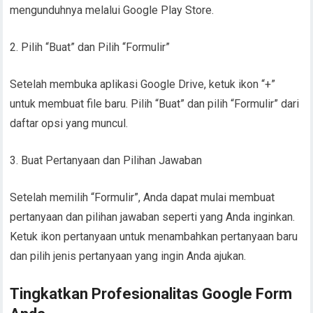
mengunduhnya melalui Google Play Store.
2. Pilih “Buat” dan Pilih “Formulir”
Setelah membuka aplikasi Google Drive, ketuk ikon “+”
untuk membuat file baru. Pilih “Buat” dan pilih “Formulir” dari
daftar opsi yang muncul.
3. Buat Pertanyaan dan Pilihan Jawaban
Setelah memilih “Formulir”, Anda dapat mulai membuat
pertanyaan dan pilihan jawaban seperti yang Anda inginkan.
Ketuk ikon pertanyaan untuk menambahkan pertanyaan baru
dan pilih jenis pertanyaan yang ingin Anda ajukan.
Tingkatkan Profesionalitas Google Form