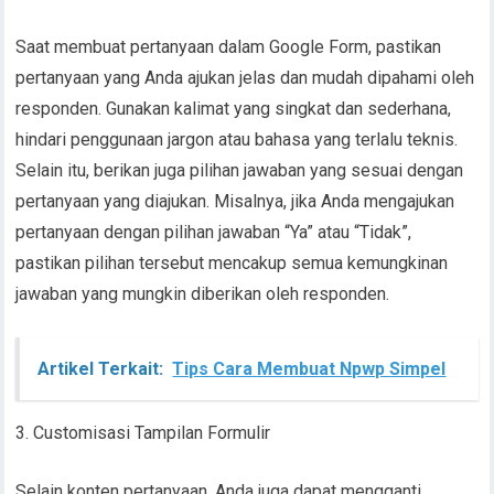
Saat membuat pertanyaan dalam Google Form, pastikan
pertanyaan yang Anda ajukan jelas dan mudah dipahami oleh
responden. Gunakan kalimat yang singkat dan sederhana,
hindari penggunaan jargon atau bahasa yang terlalu teknis.
Selain itu, berikan juga pilihan jawaban yang sesuai dengan
pertanyaan yang diajukan. Misalnya, jika Anda mengajukan
pertanyaan dengan pilihan jawaban “Ya” atau “Tidak”,
pastikan pilihan tersebut mencakup semua kemungkinan
jawaban yang mungkin diberikan oleh responden.
Artikel Terkait:
Tips Cara Membuat Npwp Simpel
3. Customisasi Tampilan Formulir
Selain konten pertanyaan, Anda juga dapat mengganti