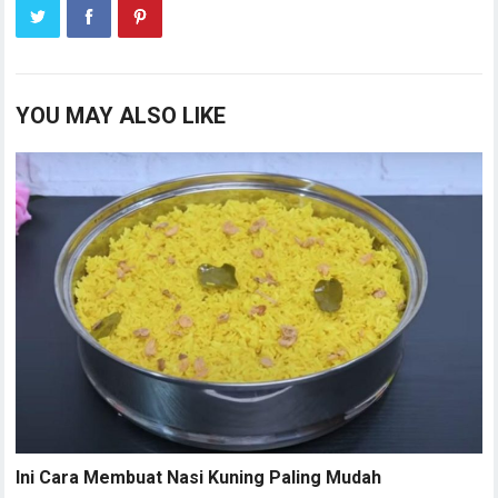
YOU MAY ALSO LIKE
Ini Cara Membuat Nasi Kuning Paling Mudah