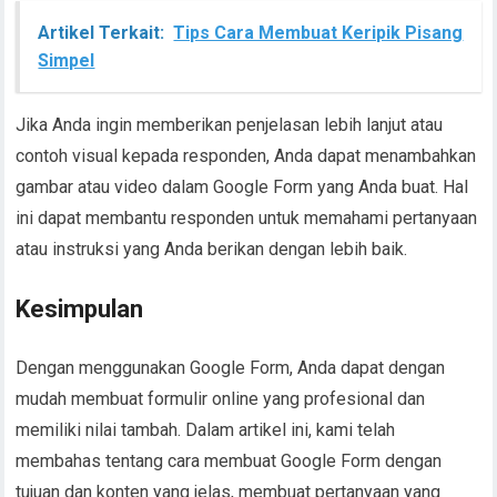
Artikel Terkait:
Tips Cara Membuat Keripik Pisang
Simpel
Jika Anda ingin memberikan penjelasan lebih lanjut atau
contoh visual kepada responden, Anda dapat menambahkan
gambar atau video dalam Google Form yang Anda buat. Hal
ini dapat membantu responden untuk memahami pertanyaan
atau instruksi yang Anda berikan dengan lebih baik.
Kesimpulan
Dengan menggunakan Google Form, Anda dapat dengan
mudah membuat formulir online yang profesional dan
memiliki nilai tambah. Dalam artikel ini, kami telah
membahas tentang cara membuat Google Form dengan
tujuan dan konten yang jelas, membuat pertanyaan yang