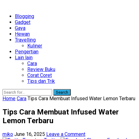
Blogging
Gadget
Gaya
Hewan
Travelling
Kuliner
Pengertian
Lain lain
Cara
Review Buku
Corat Coret
Tips dan Trik
Search
Home
Cara
Tips Cara Membuat Infused Water Lemon Terbaru
Tips Cara Membuat Infused Water
Lemon Terbaru
miko
June 16, 2025
Leave a Comment