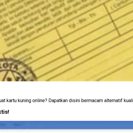
kartu kuning online? Dapatkan disini bermacam alternatif kualit
tis!