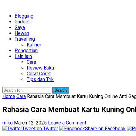
Blogging
Gadget
Gaya
Hewan
Travelling
Kuliner
Pengertian
Lain lain
Cara
Review Buku
Corat Coret
Tips dan Trik
Search
Home
Cara
Rahasia Cara Membuat Kartu Kuning Online Anti Gag
Rahasia Cara Membuat Kartu Kuning Onl
miko
March 12, 2025
Leave a Comment
Tweet on Twitter
Share on Facebook