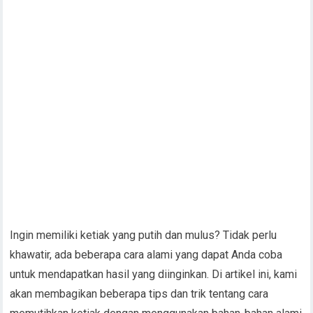
Ingin memiliki ketiak yang putih dan mulus? Tidak perlu
khawatir, ada beberapa cara alami yang dapat Anda coba
untuk mendapatkan hasil yang diinginkan. Di artikel ini, kami
akan membagikan beberapa tips dan trik tentang cara