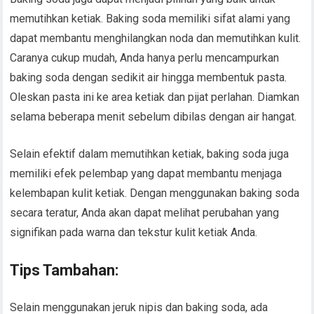
memutihkan ketiak. Baking soda memiliki sifat alami yang
dapat membantu menghilangkan noda dan memutihkan kulit.
Caranya cukup mudah, Anda hanya perlu mencampurkan
baking soda dengan sedikit air hingga membentuk pasta.
Oleskan pasta ini ke area ketiak dan pijat perlahan. Diamkan
selama beberapa menit sebelum dibilas dengan air hangat.
Selain efektif dalam memutihkan ketiak, baking soda juga
memiliki efek pelembap yang dapat membantu menjaga
kelembapan kulit ketiak. Dengan menggunakan baking soda
secara teratur, Anda akan dapat melihat perubahan yang
signifikan pada warna dan tekstur kulit ketiak Anda.
Tips Tambahan:
Selain menggunakan jeruk nipis dan baking soda, ada