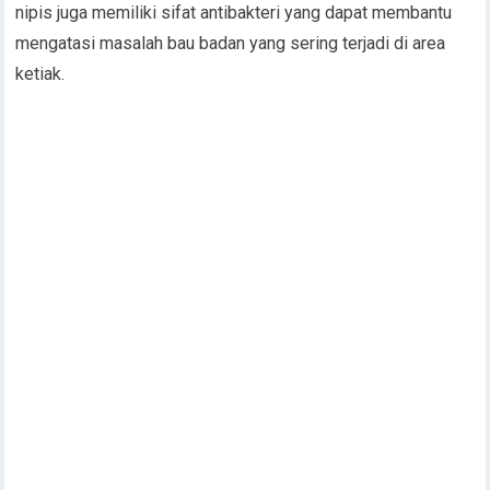
nipis juga memiliki sifat antibakteri yang dapat membantu
mengatasi masalah bau badan yang sering terjadi di area
ketiak.