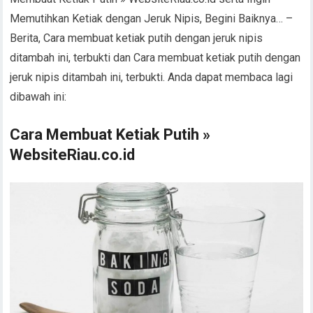
Memutihkan Ketiak dengan Jeruk Nipis, Begini Baiknya… –
Berita, Cara membuat ketiak putih dengan jeruk nipis
ditambah ini, terbukti dan Cara membuat ketiak putih dengan
jeruk nipis ditambah ini, terbukti. Anda dapat membaca lagi
dibawah ini:
Cara Membuat Ketiak Putih »
WebsiteRiau.co.id