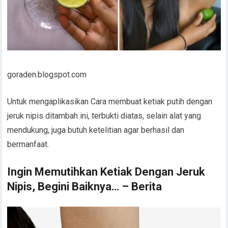
goraden.blogspot.com
Untuk mengaplikasikan Cara membuat ketiak putih dengan
jeruk nipis ditambah ini, terbukti diatas, selain alat yang
mendukung, juga butuh ketelitian agar berhasil dan
bermanfaat.
Ingin Memutihkan Ketiak Dengan Jeruk
Nipis, Begini Baiknya… – Berita