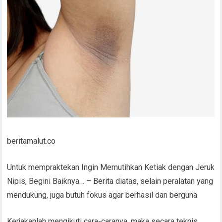
beritamalut.co
Untuk mempraktekan Ingin Memutihkan Ketiak dengan Jeruk
Nipis, Begini Baiknya… – Berita diatas, selain peralatan yang
mendukung, juga butuh fokus agar berhasil dan berguna.
Kerjakanlah mengikuti cara-caranya, maka secara teknis