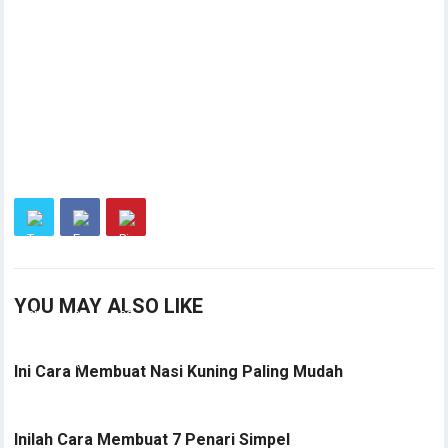
YOU MAY ALSO LIKE
Ini Cara Membuat Nasi Kuning Paling Mudah
Inilah Cara Membuat 7 Penari Simpel