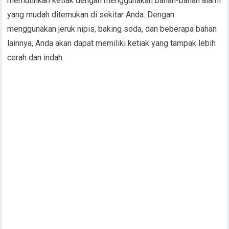
memutihkan ketiak dengan menggunakan bahan-bahan alami
yang mudah ditemukan di sekitar Anda. Dengan
menggunakan jeruk nipis, baking soda, dan beberapa bahan
lainnya, Anda akan dapat memiliki ketiak yang tampak lebih
cerah dan indah.