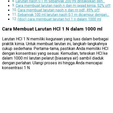
Larutan naoh 0,1 m sebanyak 200 ml direaksikan den…
Cara membuat larutan naoh n dan m jagad kimia, 52% off
Cara membuat larutan naoh n dan m pdf, 49% off
Sebanyak 100 ml larutan naoh 0,1 m dicampur dengan…
(doc) cara membuat larutan hcl 1 n dalam 1000 ml
Cara Membuat Larutan HCl 1 N dalam 1000 ml
Larutan HCl 1 N memiliki kegunaan yang luas dalam berbagai
praktik kimia. Untuk membuat larutan ini, langkah-langkahnya
cukup sederhana. Pertama-tama, pastikan Anda memiliki HCl
dengan konsentrasi yang sesuai. Kemudian, teteskan HCl ke
dalam 1000 ml larutan pelarut (biasanya air) sambil diaduk
dengan perlahan. Ulangi proses ini hingga Anda mencapai
konsentrasi 1 N.