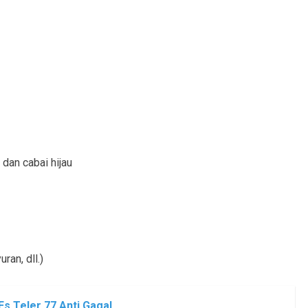
dan cabai hijau
ran, dll.)
s Teler 77 Anti Gagal