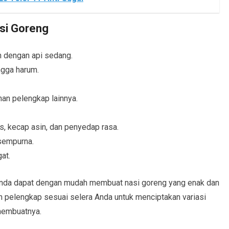
si Goreng
n dengan api sedang.
ngga harum.
han pelengkap lainnya.
s, kecap asin, dan penyedap rasa.
sempurna.
at.
 Anda dapat dengan mudah membuat nasi goreng yang enak dan
 pelengkap sesuai selera Anda untuk menciptakan variasi
membuatnya.