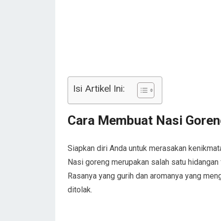
Isi Artikel Ini:
Cara Membuat Nasi Goren
Siapkan diri Anda untuk merasakan kenikmata
Nasi goreng merupakan salah satu hidangan fa
Rasanya yang gurih dan aromanya yang meng
ditolak.