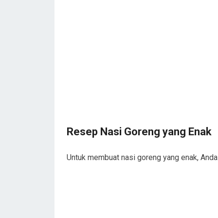
Resep Nasi Goreng yang Enak
Untuk membuat nasi goreng yang enak, Anda