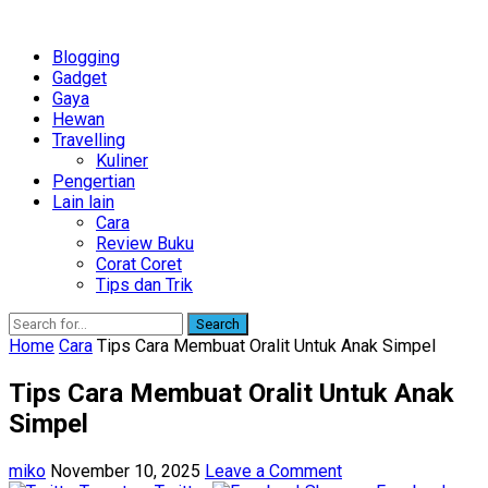
Blogging
Gadget
Gaya
Hewan
Travelling
Kuliner
Pengertian
Lain lain
Cara
Review Buku
Corat Coret
Tips dan Trik
Search
Home
Cara
Tips Cara Membuat Oralit Untuk Anak Simpel
Tips Cara Membuat Oralit Untuk Anak
Simpel
miko
November 10, 2025
Leave a Comment