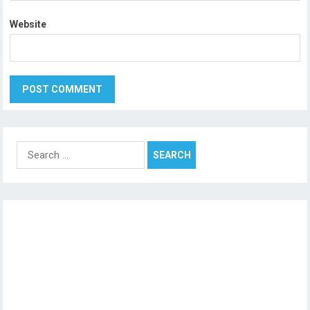
Website
Search
for: