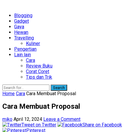
Blogging
Gadget
Gaya
Hewan
Travelling
Kuliner
Pengertian
Lain lain
Cara
Review Buku
Corat Coret
Tips dan Trik
Search
Home
Cara
Cara Membuat Proposal
Cara Membuat Proposal
miko
April 12, 2024
Leave a Comment
Tweet on Twitter
Share on Facebook
Pinterest