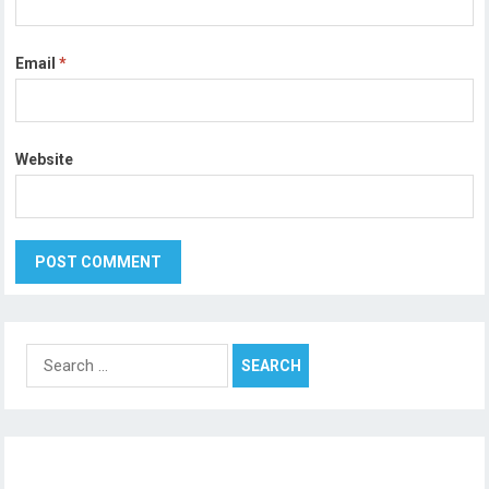
Email
*
Website
Search
for: