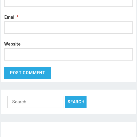
Email
*
Website
Search
for: