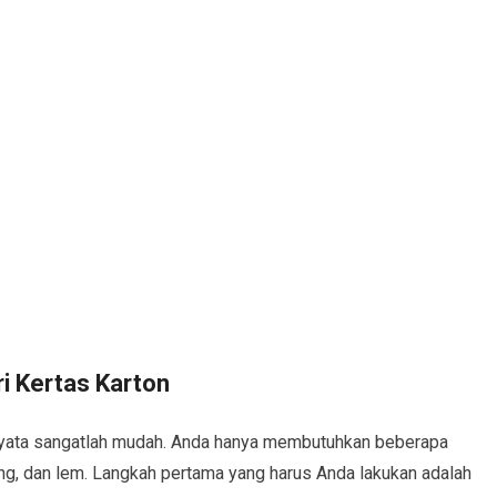
i Kertas Karton
rnyata sangatlah mudah. Anda hanya membutuhkan beberapa
ing, dan lem. Langkah pertama yang harus Anda lakukan adalah