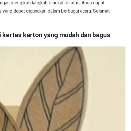
engan mengikuti langkah-langkah di atas, Anda dapat
s yang dapat digunakan dalam berbagai acara. Selamat
i kertas karton yang mudah dan bagus