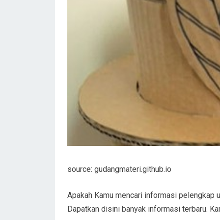
source: gudangmateri.github.io
Apakah Kamu mencari informasi pelengkap un
Dapatkan disini banyak informasi terbaru. K