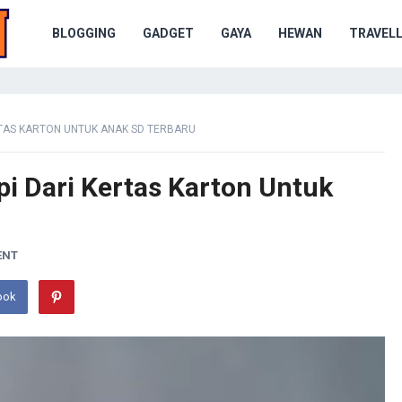
BLOGGING
GADGET
GAYA
HEWAN
TRAVELL
RTAS KARTON UNTUK ANAK SD TERBARU
i Dari Kertas Karton Untuk
ENT
ook