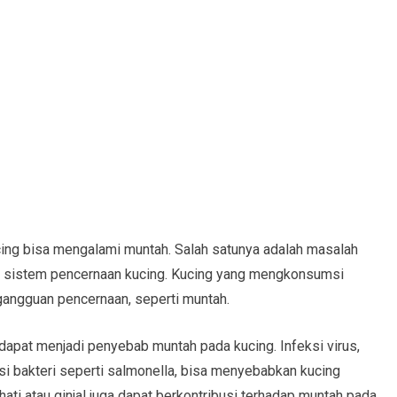
g bisa mengalami muntah. Salah satunya adalah masalah
n sistem pencernaan kucing. Kucing yang mengkonsumsi
angguan pencernaan, seperti muntah.
ga dapat menjadi penyebab muntah pada kucing. Infeksi virus,
eksi bakteri seperti salmonella, bisa menyebabkan kucing
ati atau ginjal juga dapat berkontribusi terhadap muntah pada