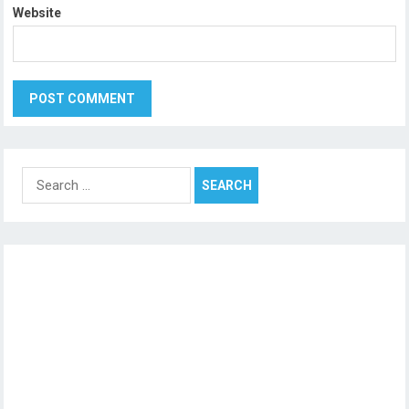
Website
Search
for: