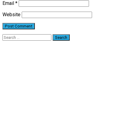
Email
*
Website
Search
for: