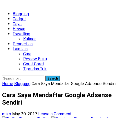
Blogging
Gadget
Gaya
Hewan
Travelling
Kuliner
Pengertian
Lain lain
Cara
Review Buku
Corat Coret
Tips dan Trik
Search
Home
Blogging
Cara Saya Mendaftar Google Adsense Sendiri
Cara Saya Mendaftar Google Adsense
Sendiri
miko
May 20, 2017
Leave a Comment