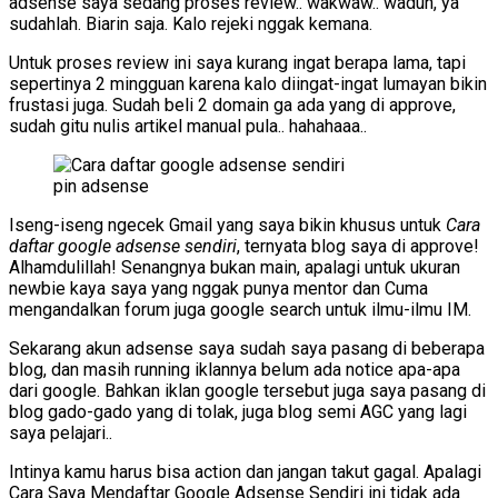
adsense saya sedang proses review.. wakwaw.. waduh, ya
sudahlah. Biarin saja. Kalo rejeki nggak kemana.
Untuk proses review ini saya kurang ingat berapa lama, tapi
sepertinya 2 mingguan karena kalo diingat-ingat lumayan bikin
frustasi juga. Sudah beli 2 domain ga ada yang di approve,
sudah gitu nulis artikel manual pula.. hahahaaa..
pin adsense
Iseng-iseng ngecek Gmail yang saya bikin khusus untuk
Cara
daftar google adsense sendiri
, ternyata blog saya di approve!
Alhamdulillah! Senangnya bukan main, apalagi untuk ukuran
newbie kaya saya yang nggak punya mentor dan Cuma
mengandalkan forum juga google search untuk ilmu-ilmu IM.
Sekarang akun adsense saya sudah saya pasang di beberapa
blog, dan masih running iklannya belum ada notice apa-apa
dari google. Bahkan iklan google tersebut juga saya pasang di
blog gado-gado yang di tolak, juga blog semi AGC yang lagi
saya pelajari..
Intinya kamu harus bisa action dan jangan takut gagal. Apalagi
Cara Saya Mendaftar Google Adsense Sendiri ini tidak ada